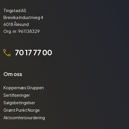
Tingstad AS
Breivika Industriveg 4
6018 Ålesund
Org. nr: 961138329
70 17 77 00
Om oss
Koppernæs Gruppen
Sertifiseringer
Salgsbetingelser
Grønt Punkt Norge
Aktsomhetsvurdering