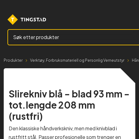
Search here
Produkter
Verktøy, Forbruksmateriell og Personlig Verneutstyr
Hån
Slirekniv blå - blad 93 mm -
tot.lengde 208 mm
(rustfri)
Den klassiske håndverkskniv, men med knivblad i
rustfritt stål. Passer profesjonelle som trenger en